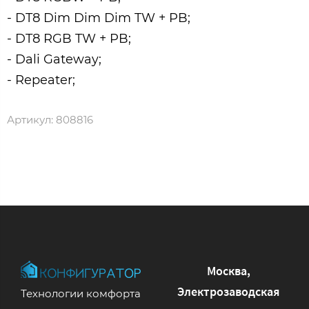
- DT8 Dim Dim Dim TW + PB;
- DT8 RGB TW + PB;
- Dali Gateway;
- Repeater;
Артикул:
808816
Москва,
Электрозаводская
Технологии комфорта