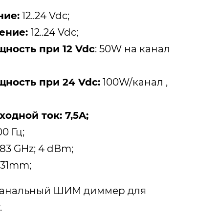
ние:
12..24 Vdc;
ение:
12..24 Vdc;
ность при 12 Vdc
: 50W на канал
ность при 24 Vdc:
100W/канал ,
одной ток: 7,5A;
00 Гц;
,483 GHz; 4 dBm;
x 31mm;
 канальный ШИМ диммер для
.