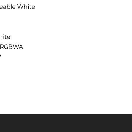
neable White
hite
W/RGBWA
W