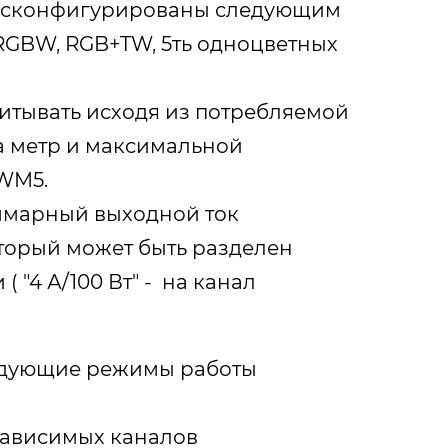
ь сконфигурированы следующим
 RGBW, RGB+TW, 5ть одноцветных
итывать исходя из потребляемой
а метр и максимальной
WM5.
марный выходной ток
который может быть разделен
( "4 А/100 Вт" - на канал
едующие режимы работы
независимых каналов