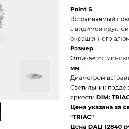
Point S
Встраиваемый пов
c видимой круглой
окрашенного алюм
Размер
Отличается миним
мм
.
Диаметром встраи
Cветильник подде
яркости
DIM: TRIAC
Цена указана за 
"TRIAC"
Цена DALI 12840 р