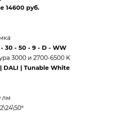
te
14600 руб.
амка
 - 30 - 50 - 9 - D - WW
ра 3000 и 2700-6500 K
| DALI | Tunable White
+
0 лм
2\24\50°