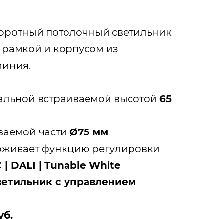
оротный потолочный светильник
 рамкой и корпусом из
иния.
альной встраиваемой высотой
65
ваемой части
Ø75 мм
.
рживает функцию регулировки
 | DALI | Tunable White
светильник с управлением
уб.