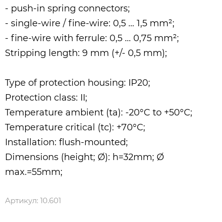
- push-in spring connectors;
- single-wire / fine-wire: 0,5 … 1,5 mm²;
- fine-wire with ferrule: 0,5 ... 0,75 mm²;
Stripping length: 9 mm (+/- 0,5 mm);
Type of protection housing: IP20;
Protection class: II;
Temperature ambient (ta): -20°C to +50°C;
Temperature critical (tc): +70°C;
Installation: flush-mounted;
Dimensions (height; Ø): h=32mm; Ø
max.=55mm;
Артикул:
10.601